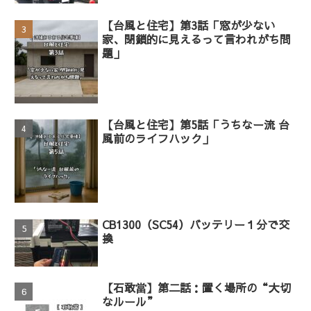
【台風と住宅】第3話「窓が少ない
家、閉鎖的に見えるって言われがち問
題」
【台風と住宅】第5話「うちなー流 台
風前のライフハック」
CB1300（SC54）バッテリー１分で交
換
【石敢當】第二話：置く場所の“大切
なルール”