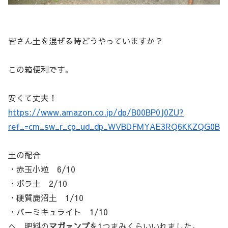
皆さん土を混ぜる時どうやっていますか？
この箱便利です。
安くて丈夫！
https://www.amazon.co.jp/dp/B00BP0J0ZU?
ref_=cm_sw_r_cp_ud_dp_WVBDFMYAE3RQ6KKZQG0B
土の配合
・赤玉小粒 6/10
・ボラ土 2/10
・硬質鹿沼土 1/10
・バーミキュライト 1/10
へ、肥料の
マガァンプ
を1つまみくらいいれました。