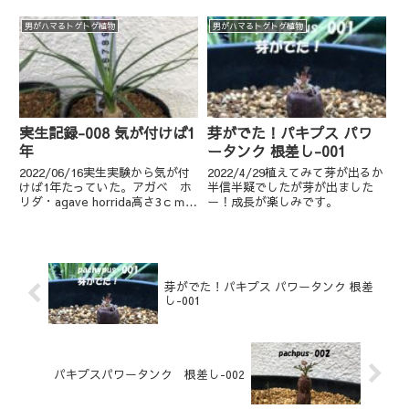
reginae.ver.compactを植替えま
こ・・・素のまま渡してくる友人
した。全部5円玉くらい。赤いの
に、「お願いだからビニールにく
男がハマるトゲトゲ植物
男がハマるトゲトゲ植物
は水不足なのかな？...
らい包んで渡してよ！」しかも僕
はこの日に限ってバイクだったの
です。さて、これは何でしょう？
オペルク...
実生記録-008 気が付けば1
芽がでた！パキプス パワ
年
ータンク 根差し-001
2022/06/16実生実験から気が付
2022/4/29植えてみて芽が出るか
けば1年たっていた。アガベ ホ
半信半疑でしたが芽が出ました
リダ・agave horrida高さ3ｃｍ
ー！成長が楽しみです。
直径7ｃｍぷくぷく可愛い チタ
ノタ ブルー・Agave titanota-Ｂ
lue高さ2ｃｍ 直径 4ｃｍアガ
ベ マグニフィカ？...
芽がでた！パキプス パワータンク 根差
し-001
パキプスパワータンク 根差し-002