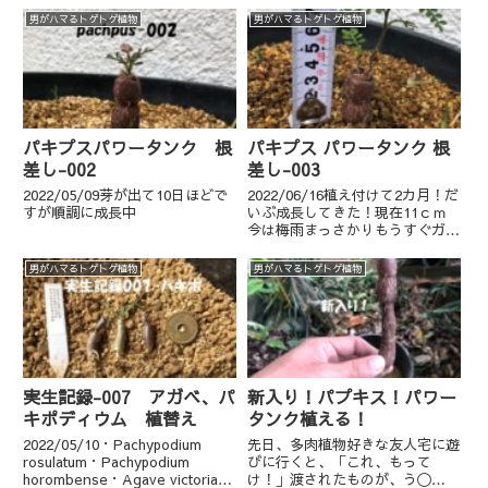
男がハマるトゲトゲ植物
男がハマるトゲトゲ植物
パキプスパワータンク 根
パキプス パワータンク 根
差し-002
差し-003
2022/05/09芽が出て10日ほどで
2022/06/16植え付けて2カ月！だ
すが順調に成長中
いぶ成長してきた！現在11ｃｍ
今は梅雨まっさかりもうすぐガン
ガンの日光が来るので成長が楽し
み！
男がハマるトゲトゲ植物
男がハマるトゲトゲ植物
実生記録-007 アガベ、パ
新入り！パプキス！パワー
キポディウム 植替え
タンク植える！
2022/05/10・Pachypodium
先日、多肉植物好きな友人宅に遊
rosulatum・Pachypodium
びに行くと、「これ、もって
horombense・Agave victoriae-
け！」渡されたものが、う〇