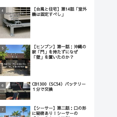
【台風と住宅】第14話「室外
機は固定すべし」
【ヒンプン】第一話：沖縄の
家「門」を持たずになぜ
「壁」を置いたのか？
CB1300（SC54）バッテリー
１分で交換
【シーサー】第二話：口の形
に秘密あり！シーサーの