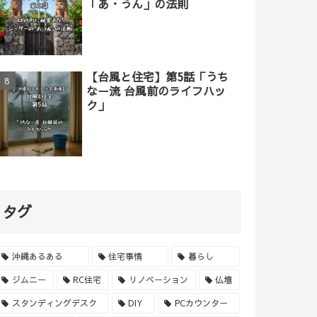
「あ・うん」の法則
【台風と住宅】第5話「うち
なー流 台風前のライフハッ
ク」
タグ
沖縄あるある
住宅事情
暮らし
ジムニー
RC住宅
リノベーション
仏壇
スタンディングデスク
DIY
PCカウンター