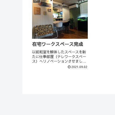
DIY
在宅ワークスペース完成
以前和室を解体したスペースを新
たに仕事部屋（テレワークスペー
ス）へリノベーションさせまし
た。和室解体の記事↓計画まずは
2021.09.02
解体した和室の寸法を取って計画
していきました。やはり計画して
いる時が一番楽しいです。頭の中
で、こうやったらどうなる？この
ぐ...