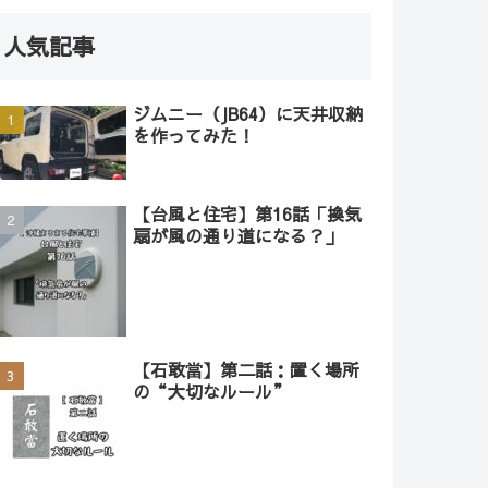
人気記事
ジムニー（JB64）に天井収納
を作ってみた！
【台風と住宅】第16話「換気
扇が風の通り道になる？」
【石敢當】第二話：置く場所
の“大切なルール”