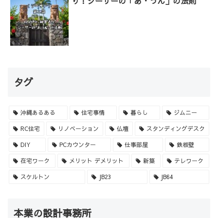
り！シーサーの「あ・うん」の法則
タグ
沖縄あるある
住宅事情
暮らし
ジムニー
RC住宅
リノベーション
仏壇
スタンディングデスク
DIY
PCカウンター
仕事部屋
鉄板壁
在宅ワーク
メリット デメリット
新築
テレワーク
スケルトン
JB23
JB64
本業の設計事務所