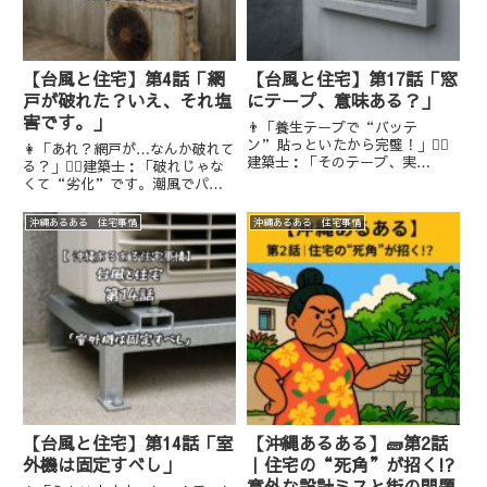
【台風と住宅】第4話「網
【台風と住宅】第17話「窓
戸が破れた？いえ、それ塩
にテープ、意味ある？」
害です。」
👨「養生テープで“バッテ
ン”貼っといたから完璧！」👷‍♂️
👩「あれ？網戸が…なんか破れて
建築士：「そのテープ、実
る？」👷‍♂️建築士：「破れじゃな
は“気休め”かもしれません
くて“劣化”です。潮風でパリ
よ…」台風が近づくと、コンビニ
パリになってるんですよ」沖縄の
やスーパーの窓に貼られる“バ
住宅は、“見えない敵”＝塩害
沖縄あるある 住宅事情
沖縄あるある 住宅事情
ッテン養生テープ”。でもそ
との戦いでもあります。台風が運
れ、本当に効果があると思ってい
ぶ潮風によって、金属だけでなく
ませんか？今回は、...
樹脂・ゴム・網までもが、知ら
な...
【台風と住宅】第14話「室
【沖縄あるある】🧱第2話
外機は固定すべし」
｜住宅の“死角”が招く!?
意外な設計ミスと街の問題