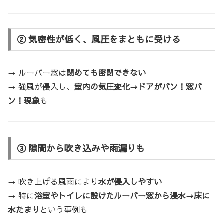
② 気密性が低く、風圧をまともに受ける
→ ルーバー窓は
閉めても密閉できない
→ 強風が侵入し、
室内の気圧変化→ドアがバン！窓バ
ン！現象
も
③ 隙間から吹き込みや雨漏りも
→ 吹き上げる風雨により
水が侵入しやすい
→ 特に
浴室やトイレに設けたルーバー窓から浸水→床に
水たまり
という事例も