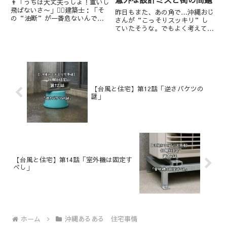
👨「うちは大丈夫っしょ！重いし
飛ばないさ〜」👷‍♂️建築士：「そ
昨日もまた、あの角で…沖縄おじ
の“油断”が一番危ないんで
さんが“こっそりスッキリ”し
す」沖縄のベランダや屋上でよく
ていたそうな。でもよく考えてみ
見かけるエアコンの室外機。重さ
ると、なぜあんなにもおじさんた
もあるし、風で飛ぶイメージが湧
ちは “そこ”を選ぶのか？もし
かないかもしれません。でも実際
かすると、それって「住宅の設
には、**“室外機が飛んで隣家...
計」が、ちょっとだけ関係してる
かもしれませんよ…？👀隠れてる
よう...
【台風と住宅】第12話「逆さバケツの
謎」
【台風と住宅】第14話「室外機は固定す
べし」
ホーム
沖縄あるある 住宅事情