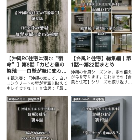
【沖縄RC住宅に潜む“宿
【台風と住宅】総集編｜第
命”】第8話「カビと藻の
1話〜第22話まとめ
繁殖──白壁が緑に変わる
沖縄の台風シーズンは、家の備え
瞬間」
が命を守ります。これまでの【台
👩観光客：「沖縄の家って、白い
風と住宅】シリーズを振り返り、
コンクリートの壁が青空に映えて
ポイントを簡潔に整理しました。
キレイですね！」👨住民：「最初
📝 台風時にしておいたほうが良
だけね…。数年したら“白
いこと【総まとめ】屋外の飛ばさ
壁”じゃなくて“緑壁”になる
沖縄あるある 住宅事情
沖縄あるある 住宅事情
れそうな物はすべて屋内へ屋根・
さ〜」沖縄のRC住宅といえば、
外壁・窓・シャッターの点検と
青い海と空に映える真っ白な外壁
補...
──。観光客からすれば「リゾー
ト感あふ...