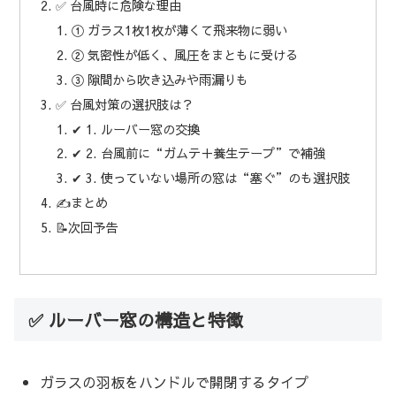
✅ 台風時に危険な理由
① ガラス1枚1枚が薄くて飛来物に弱い
② 気密性が低く、風圧をまともに受ける
③ 隙間から吹き込みや雨漏りも
✅ 台風対策の選択肢は？
✔ 1. ルーバー窓の交換
✔ 2. 台風前に“ガムテ＋養生テープ”で補強
✔ 3. 使っていない場所の窓は“塞ぐ”のも選択肢
✍️まとめ
📝次回予告
✅ ルーバー窓の構造と特徴
ガラスの羽板をハンドルで開閉するタイプ