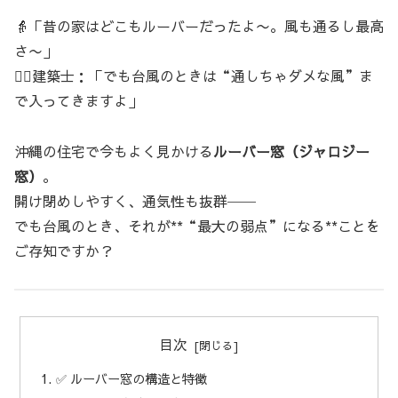
👵「昔の家はどこもルーバーだったよ〜。風も通るし最高
さ〜」
👷‍♂️建築士：「でも台風のときは“通しちゃダメな風”ま
で入ってきますよ」
沖縄の住宅で今もよく見かける
ルーバー窓（ジャロジー
窓）
。
開け閉めしやすく、通気性も抜群──
でも台風のとき、それが**“最大の弱点”になる**ことを
ご存知ですか？
目次
✅ ルーバー窓の構造と特徴