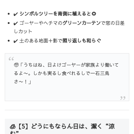
✔️
シンボルツリーを南側に植えると◎
✔️ ゴーヤーやヘチマの
グリーンカーテン
で窓の日差
しカット
✔️ 土のある地面＋影で
照り返しも和らぐ
🧓「うちはね、日よけゴーヤーが家族より働いて
るよ〜。しかも実るし食べれるしで一石三鳥
さ〜！」
🧊【5】どうにもならん日は、潔く“涼
む”