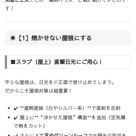
す！
☀️【1】焼かせない屋根にする
■スラブ（屋上）直撃日光にご用心！
平らな屋根は、日光をド正面で受け止めてしまう。
だからこそ屋根対策は超重要！
✔️ **遮熱塗装（白やシルバー系）**で直射を反射
✔️ 屋上に**“浮かせた屋根”構造**を追加（空気層
で熱をカット）
✔️ さらに
人工芝やグリーンルーフ
で太陽光の吸収を