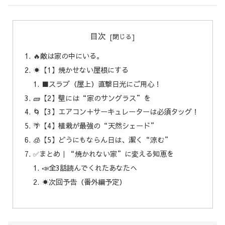
目次
🔥敵は家の中にいる。
☀️【1】焼かせない屋根にする
■スラブ（屋上）直撃日光にご用心！
🧱【2】壁には“家のサングラス”を
🌀【3】エアコン＋サーキュレーターは必須タッグ！
🌴【4】植栽が最強の“天然シェード”
🧊【5】どうにもならん日は、潔く“涼む”
✅まとめ｜“焼かれない家”に変える知恵を
📣全3話読んでくれたあなたへ
☀️次回予告（番外編予定）