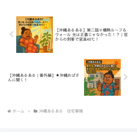
ッチンに、天井付近の壁にちょこ
パリになってるんですよ」沖縄の
んと置かれた“白い皿のような
住宅は、“見えない敵”＝塩害
器”。中には灰が入ってて、焦
との戦いでもあります。台風が運
げたような跡が──👩‍🦰「これ、
ぶ潮風によって、金属だけでなく
何かの実験道具？」👵「バカ言う
樹脂・ゴム・網までもが、知ら
な...
な...
【沖縄あるある】第二話🌞爆熱ルーフ＆
ウォール 光は正義じゃなかった！？｜窓
からの刺客で室温40℃！
【沖縄あるある｜番外編】☀️沖縄おばさ
んに聞く！
ホーム
沖縄あるある 住宅事情