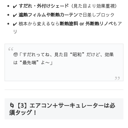
✔️
すだれ・外付けシェード
（見た目より効果重視）
✔️
遮熱フィルムや断熱カーテン
で日差しブロック
✔️ 根本から変えるなら
断熱塗料 or 外断熱リノベ
もア
リ
🧓「すだれってね、見た目“昭和”だけど、効果
は“最先端”よ〜」
🌀【3】エアコン＋サーキュレーターは必
須タッグ！