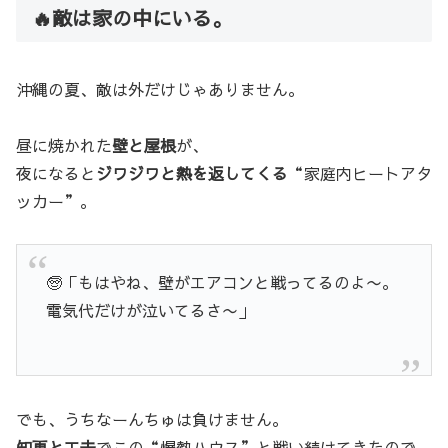
🔥敵は家の中にいる。
沖縄の夏、敵は外だけじゃありません。
昼に焼かれた
壁と屋根
が、
夜になると
ジワジワと熱を返してくる
“家庭内ヒートアタ
ッカー”。
🧓「もはやね、壁がエアコンと戦ってるのよ〜。
電気代だけが泣いてるさ〜」
でも、うちなーんちゅは負けません。
知恵と工夫
でこの“爆熱ハウス”と戦い続けてきたので