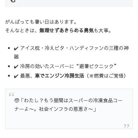
がんばっても暑い日はあります。
そんなときは、
無理せずあきらめる勇気
も大事。
✔️ アイス枕・冷えピタ・ハンディファンの三種の神
器
✔️ 冷房の効いたスーパーに“避暑ピクニック”
✔️ 最悪、
車でエンジン冷房生活
（※燃費はご覚悟）
🧓「わたし？もう昼間はスーパーの冷凍食品コー
ナーよ〜。社会インフラの恩恵さ〜」