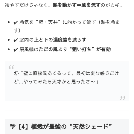
冷やすだけじゃなく、
熱を動かす＝風を流す
のがカギ。
✔️ 冷気を“壁・天井”に向かって流す（熱を冷ま
す）
✔️ 室内の
上と下の温度差
を減らす
✔️ 扇風機は
ただの風より“狙い打ち”が有効
🧓「壁に直接風あてるって、最初は変な感じだけ
ど…やってみたら天才かと思ったさ〜」
🌴【4】植栽が最強の“天然シェード”