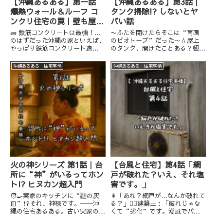
【沖縄あるある】第一話
【沖縄あるある】第3話｜
爆熱ウォール＆ルーフ コ
タンク掃除!? しないとヤ
ンクリ住宅の罠｜壁も屋根
バい話
もサウナになる！？
🧱 鉄筋コンクリートは最強！…
〜ふたを開けたらそこは“南国
のはずだった沖縄の家といえば、
のビオトープ”だった〜💧屋上
やっぱり鉄筋コンクリート造
のタンク、開けたことある？観光
（RC造）。台風に強くて、火に
客のカップルが、ふと疑問を口に
も強くて、安心・安全・頑丈！🧓
した。👦「あのタンクって、水道
沖縄あるある 住宅事情
沖縄あるある 住宅事情
「昔は“木造は飛ぶ”って言わ
代節約のための貯水かな？」👧
れてたさ〜。うちは絶対コンクリ
「ねえ、ていうかさ、あれって…
にしたさ〜」だけど、そんな最強
掃除とかするの？」その瞬間、う
構造に...
ちなー...
火の神シリーズ 第1話｜台
【台風と住宅】第4話「網
所に“神”がいるってホン
戸が破れた？いえ、それ塩
ト!? ヒヌカン超入門
害です。」
🧑‍🍳実家のキッチンに“謎の灰
👩「あれ？網戸が…なんか破れて
皿”!?それ、神様です。──沖
る？」👷‍♂️建築士：「破れじゃな
縄の住宅あるある。古い実家のキ
くて“劣化”です。潮風でパリ