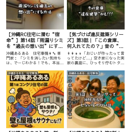
【沖縄RC住宅に潜む“宿
【気づけば違反建築シリー
命”】第14話「雨漏りシミ
ズ】第3話｜「この倉庫、
を“過去の想い出”にする
何入れてたの？」昔の“物
方法」
置”が今の悩みのタネ!?
沖縄あるある 住宅事情👩‍🔧 専
👨‍👩‍👧‍👦「おじいが作ったって言
門家： 「シミを消したい気持ち
ってたけど…」空き家になった実
は、でーじわかる！でも、本当に
家の裏庭に、ひっそり佇むトタン
大切なのは『なぜシミができたの
張りの倉庫。農機具？漁具？古い
か』を調べることだわけよ！」な
ガスボンベ？何が入ってたのかも
沖縄あるある 住宅事情
沖縄あるある 住宅事情
ぜプロに頼むべきなの？「雨漏り
わからないその建物は、建てられ
シミ」は、お家が「SOS！」と
た経緯も不明。今となっては「謎
叫んでいるサインでしたね。そ...
の構造物」になってしまっ...