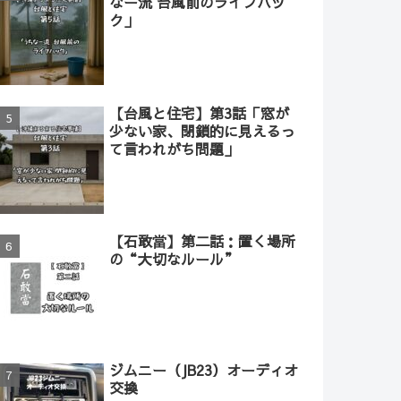
なー流 台風前のライフハッ
ク」
【台風と住宅】第3話「窓が
少ない家、閉鎖的に見えるっ
て言われがち問題」
【石敢當】第二話：置く場所
の“大切なルール”
ジムニー（JB23）オーディオ
交換