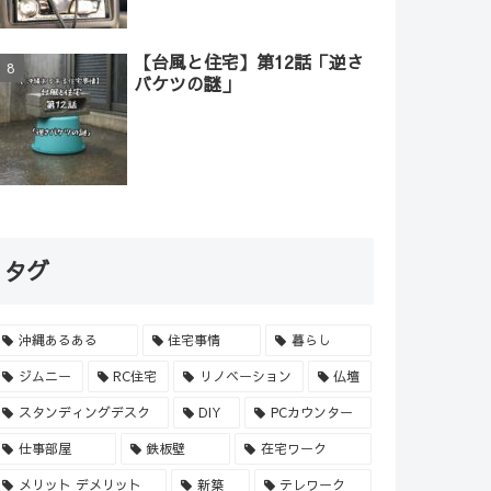
【台風と住宅】第12話「逆さ
バケツの謎」
タグ
沖縄あるある
住宅事情
暮らし
ジムニー
RC住宅
リノベーション
仏壇
スタンディングデスク
DIY
PCカウンター
仕事部屋
鉄板壁
在宅ワーク
メリット デメリット
新築
テレワーク