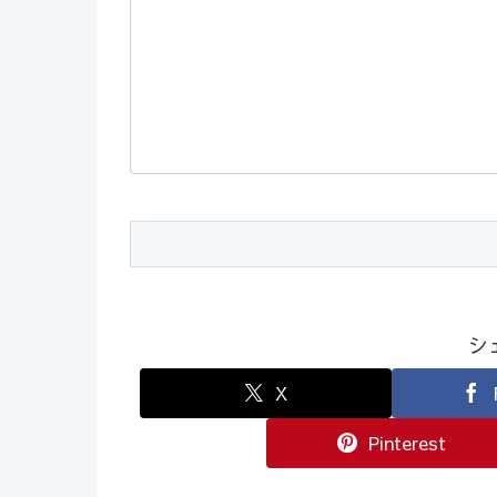
シ
X
Pinterest