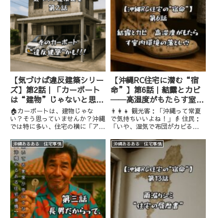
【気づけば違反建築シリー
【沖縄RC住宅に潜む“宿
ズ】第2話｜「カーポート
命”】第6話｜結露とカビ
は“建物”じゃないと思っ
──高湿度がもたらす室内
てた…」が通用しない!?
環境の落とし穴
🏠カーポートは、建物じゃな
👨‍👩‍👧 観光客：「沖縄って常夏
い？そう思っていませんか？沖縄
で気持ちいいよね！」👵 住民：
では特に多い、住宅の横に「アル
「いや、湿気で布団がカビる
ミの屋根付きカーポート」を後か
よ…」南国のイメージとは裏腹
ら設置するパターン。でも実はこ
に、沖縄の暮らしに欠かせないキ
沖縄あるある 住宅事情
沖縄あるある 住宅事情
れ、固定された屋根があって柱が
ーワードは**“湿度”。梅雨時
4本以上あると、れっきとし
期はもちろん、夏でも冬でもジメ
た“建築物”。10㎡（約3坪）以
ジメは健在。そしてこの湿気が、
上にな...
R...