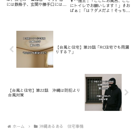
👩‍🦰施主：「ここにお風呂、ここ
には鉄格子、玄関や勝手口にはシ
にトイレでお願いします！」👵お
ャッターや雨戸がしっかり備わっ
ばぁ：「は？ダメだよ！そっち
ていて、まるで小さな要塞のよ
は“鬼門”！トイレなんて置い
う。👀観光客：「沖縄って治安対
たら災いが起きるよ！」👷‍♂️設計
策がすごいんですね！」😎住
士：「（うわっ、また来た！風水
民：「いやいや、これは“泥棒
問題…！でも、やれるだけやって
対策”じゃ...
みましょうか）」🧭そもそも、...
【台風と住宅】第20話「RC住宅でも雨漏
りする？」
【台風と住宅】第22話 沖縄は防犯より
台風対策
ホーム
沖縄あるある 住宅事情