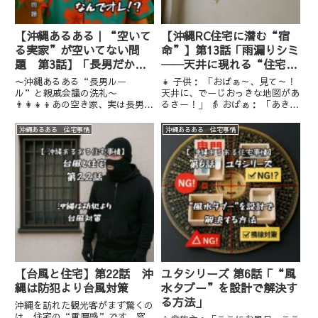
【沖縄あるある｜“空いて
【沖縄RC住宅に潜む“宿
る実家”が空いてない問
命”】第13話「雨漏りシミ
題 第3話】「長男だから
──天井に現れる“住宅の
って、なんでオレ!?」
履歴書”」
〜沖縄あるある“長男ルー
👧 子供： 「おばぁ～、見て～！
ル”と親戚会議の洗礼〜
天井に、でーじおっきな地図があ
👨‍👩‍👧‍👦あの空き家、実は長男名
るさー！」 👵 おばぁ： 「あきさ
義でした。「お兄ちゃん、頼む
みよー、それは地図じゃないよ
ね」「長男なんだから当然でし
～！最近の台風でついた雨漏りの
沖縄あるある 住宅事情
沖縄あるある 住宅事情
ょ？」「うちは“昔から”そう
シミよー！」雨漏りシミは、お家
だったさ〜」親戚から次々と飛ん
が「SOS！」と叫んでるサイン
でくる“長男フィルター”。🏚️
雨漏りシミは、ただの汚れじ...
鍵を開けたその...
【台風と住宅】第22話 沖
ユタシリーズ 第6話「“風
縄は防犯より台風対策
水タブー”を設計で解決す
る方法」
沖縄を訪れた観光客がまず驚くの
は、住宅の“重厚感”です。窓